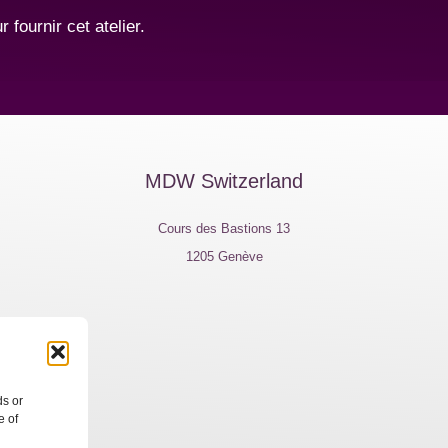
fournir cet atelier.
MDW Switzerland
Cours des Bastions 13
1205 Genève
e, 7
ds or
e of