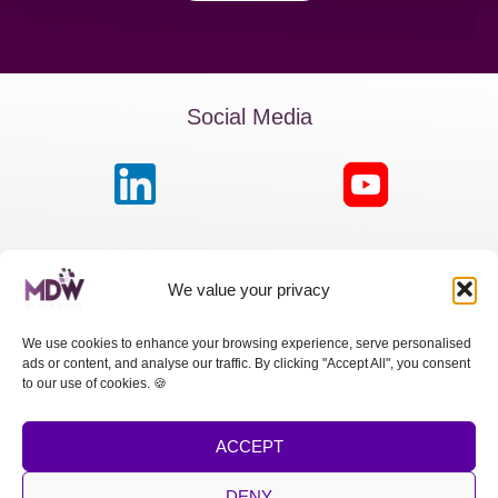
Social Media
MDW France
We value your privacy
Passage de la Boule Blanche, 7 | Paris 75012
We use cookies to enhance your browsing experience, serve personalised
ads or content, and analyse our traffic. By clicking "Accept All", you consent
MDW Switzerland
to our use of cookies. 🍪
Cours des Bastions 13 | 1205 Genève
ACCEPT
MDW Spain
Calle Princesa, 2 | Madrid 28008
DENY