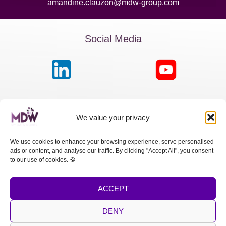
amandine.clauzon@mdw-group.com
Social Media
MDW France
We value your privacy
Passage de la Boule Blanche, 7 | Paris 75012
We use cookies to enhance your browsing experience, serve personalised
ads or content, and analyse our traffic. By clicking "Accept All", you consent
MDW Switzerland
to our use of cookies. 🍪
Cours des Bastions 13 | 1205 Genève
ACCEPT
MDW Spain
Calle Princesa, 2 | Madrid 28008
DENY
LEGAL NOTICE
|
PRIVACY POLICY