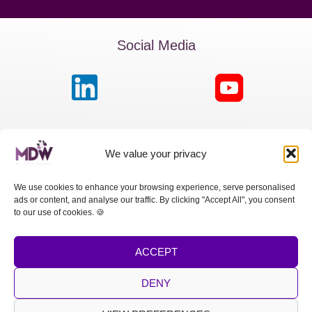
Social Media
MDW France
We value your privacy
Passage de la Boule Blanche, 7 | Paris 75012
We use cookies to enhance your browsing experience, serve personalised
ads or content, and analyse our traffic. By clicking "Accept All", you consent
MDW Switzerland
to our use of cookies. 🍪
Cours des Bastions 13 | 1205 Genève
ACCEPT
MDW Spain
Calle Princesa, 2 | Madrid 28008
DENY
LEGAL NOTICE
|
PRIVACY POLICY