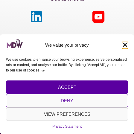
MDW France
We value your privacy
Passage de la Boule Blanche, 7 | Paris 75012
We use cookies to enhance your browsing experience, serve personalised
ads or content, and analyse our traffic. By clicking "Accept All", you consent
MDW Switzerland
to our use of cookies. 🍪
Cours des Bastions 13 | 1205 Genève
ACCEPT
MDW Spain
Calle Princesa, 2 | Madrid 28008
DENY
LEGAL NOTICE
|
PRIVACY POLICY
VIEW PREFERENCES
Copyright © 2026 MDW
Privacy Statement